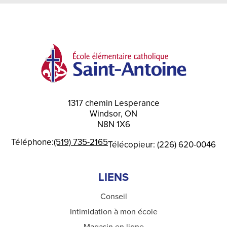
a
new
window
1317 chemin Lesperance
Windsor, ON
N8N 1X6
Téléphone:
(519) 735-2165
Télécopieur: (226) 620-0046
LIENS
Conseil
Intimidation à mon école