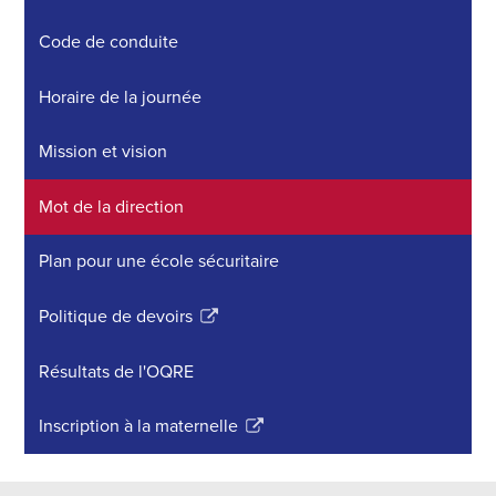
Code de conduite
Horaire de la journée
Mission et vision
Mot de la direction
Plan pour une école sécuritaire
Politique de devoirs
Link
opens
Résultats de l'OQRE
in
a
Inscription à la maternelle
new
Link
window
opens
in