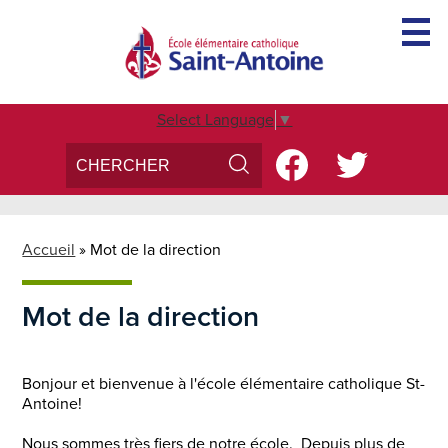
Skip
to
main
content
Accueil
Select Language
▼
Search
Social
Conseil d'école
Media
Search
Facebook
Twitter
Parascolaire
-
Inscription
Header
Accueil
»
Mot de la direction
Nous Joindre
Mot de la direction
Bonjour et bienvenue à l'école élémentaire catholique St-
Antoine!
Nous sommes très fiers de notre école. Depuis plus de