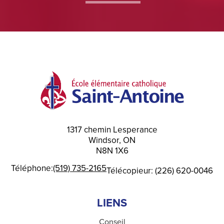
FACEBOOK
FEED
1317 chemin Lesperance
Windsor, ON
N8N 1X6
Téléphone:
(519) 735-2165
Télécopieur: (226) 620-0046
LIENS
Conseil