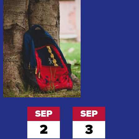
Home
Page
Main
Image
Shuffle
SEP
SEP
2
3